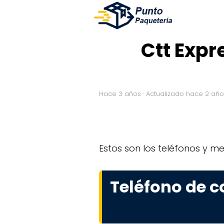
Ctt Expr
hace 3 años
· Actualizado hace 2 añ
Estos son los teléfonos y m
Teléfono de c