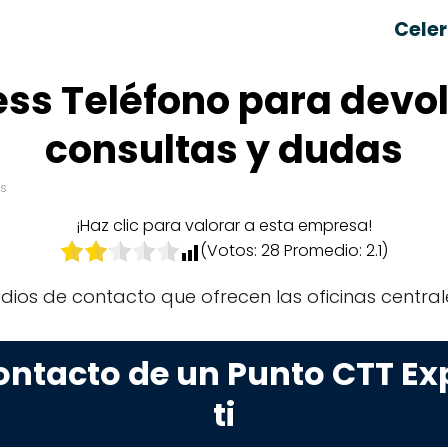
Celer
ess Teléfono para devo
consultas y dudas
os
¡Haz clic para valorar a esta empresa!
(Votos:
28
Promedio:
2.1
)
edios de contacto que ofrecen las oficinas central
ontacto de un Punto CTT Ex
ti