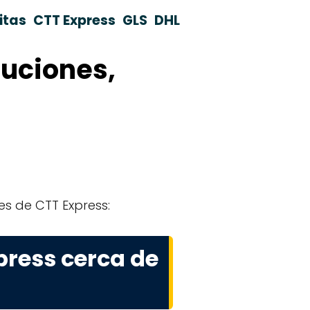
itas
CTT Express
GLS
DHL
luciones,
es de CTT Express:
press cerca de