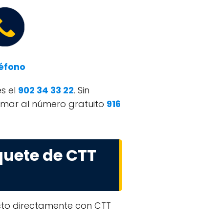
éfono
es el
902 34 33 22
. Sin
lamar al número gratuito
916
quete de CTT
acto directamente con CTT