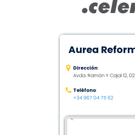
Aurea Refor
Dirección
:
Avda. Ramón Y Cajal 12, 0
Teléfono
:
+34 967 04 75 62