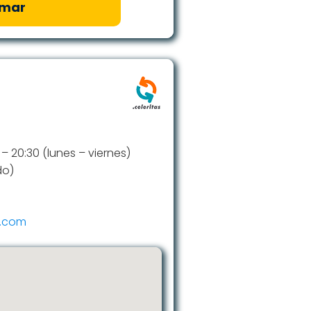
amar
0 – 20:30 (lunes – viernes)
do)
e.com