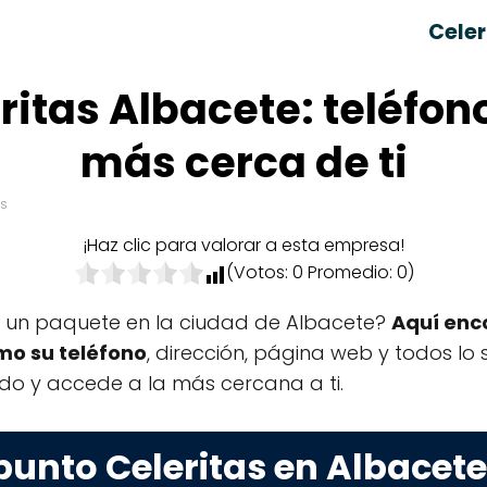
Celer
ritas Albacete: teléfono
más cerca de ti
os
¡Haz clic para valorar a esta empresa!
(Votos:
0
Promedio:
0
)
r un paquete en la ciudad de Albacete?
Aquí enco
omo su teléfono
, dirección, página web y todos lo s
ado y accede a la más cercana a ti.
punto Celeritas en Albacet