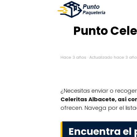
Punto Cele
hace 3 años
· Actualizado hace 3 añ
¿Necesitas enviar o recoge
Celeritas Albacete, así c
ofrecen. Navega por el list
Encuentra el 