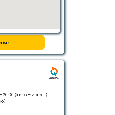
amar
 – 20:00 (lunes – viernes)
do)