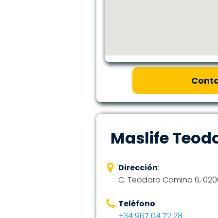
Conta
Maslife Teod
Dirección
:
C. Teodoro Camino 6, 020
Teléfono
:
+34 967 04 72 28