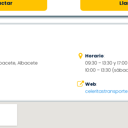
ctar
Ll
Horario
:
lbacete, Albacete
09:30 – 13:30 y 17:0
10:00 – 13:30 (sába
Web
:
celeritastransport