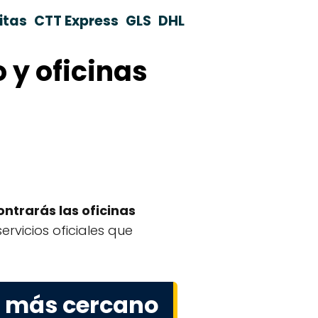
itas
CTT Express
GLS
DHL
 y oficinas
ntrarás las oficinas
ervicios oficiales que
e más cercano