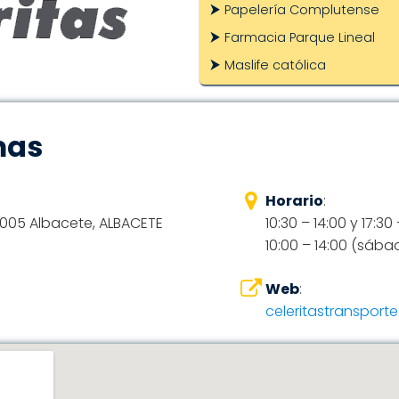
Papelería Complutense
Farmacia Parque Lineal
Maslife católica
mas
Horario
:
2005 Albacete, ALBACETE
10:30 – 14:00 y 17:30
10:00 – 14:00 (sába
Web
:
celeritastransport