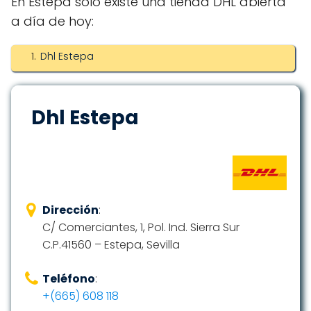
En Estepa solo existe una tienda DHL abierta
a día de hoy:
Dhl Estepa
Dhl Estepa
Dirección
:
C/ Comerciantes, 1, Pol. Ind. Sierra Sur
C.P.41560 – Estepa, Sevilla
Teléfono
:
+(665) 608 118