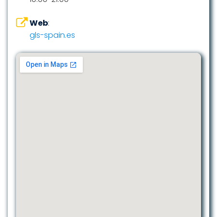
Web
:
gls-spain.es