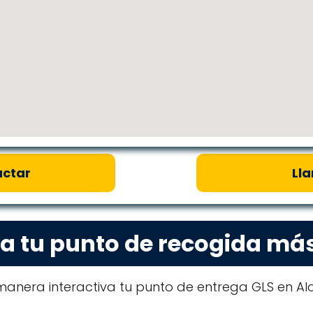
ctar
Ll
a tu punto de recogida má
manera interactiva tu punto de entrega GLS en A