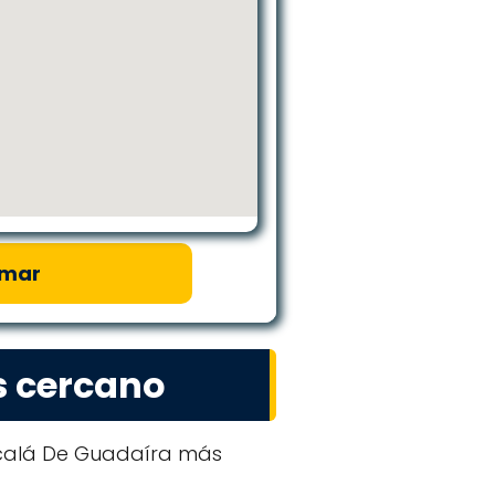
amar
s cercano
lcalá De Guadaíra más