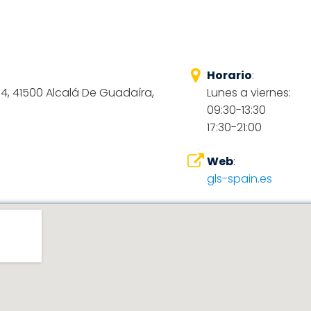
Horario
:
l 4, 41500 Alcalá De Guadaíra,
Lunes a viernes:
09:30-13:30
17:30-21:00
Web
:
gls-spain.es