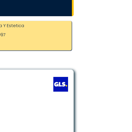
a Y Estetica
997