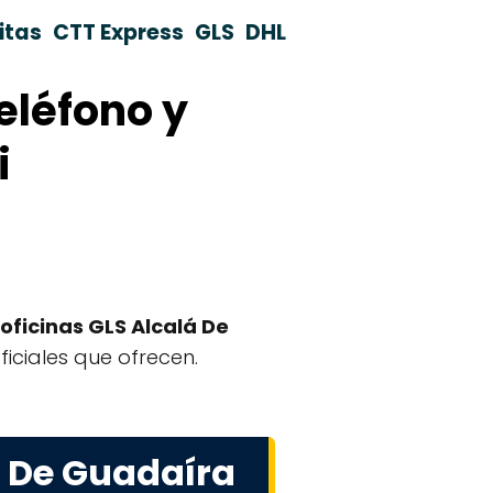
itas
CTT Express
GLS
DHL
eléfono y
i
oficinas GLS Alcalá De
ficiales que ofrecen.
á De Guadaíra