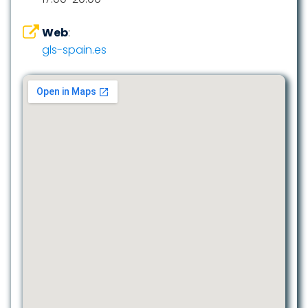
Web
:
gls-spain.es