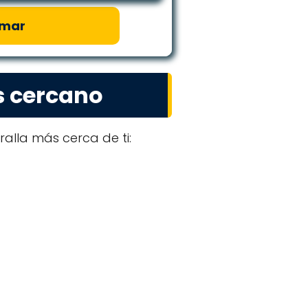
amar
s cercano
alla más cerca de ti: