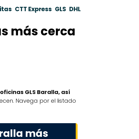
itas
CTT Express
GLS
DHL
nas más cerca
oficinas GLS Baralla, así
frecen. Navega por el listado
ralla más