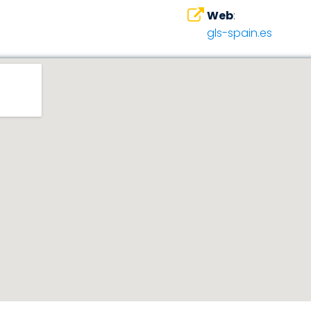
Web
:
gls-spain.es