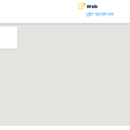
Web
:
gls-spain.es