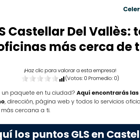
Celer
 Castellar Del Vallès: 
oficinas más cerca de t
¡Haz clic para valorar a esta empresa!
(Votos:
0
Promedio:
0
)
r un paquete en tu ciudad?
Aquí encontrarás las 
no
, dirección, página web y todos lo servicios ofi
a más cercana a ti.
uí los puntos GLS en Castell