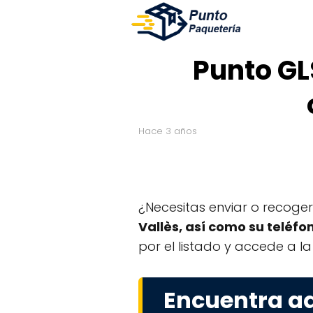
Punto GLS
hace 3 años
¿Necesitas enviar o recoge
Vallès, así como su teléfo
por el listado y accede a l
Encuentra aq