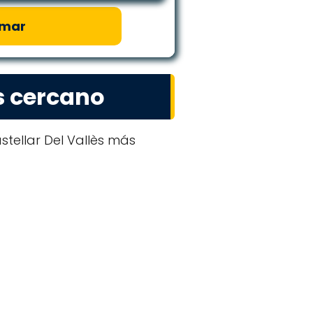
amar
s cercano
tellar Del Vallès más