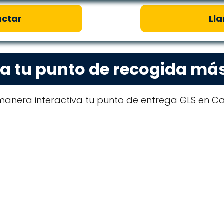
ctar
Ll
a tu punto de recogida má
anera interactiva tu punto de entrega GLS en Cas