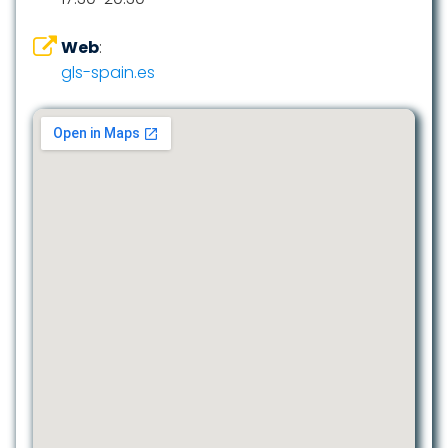
Web
:
gls-spain.es