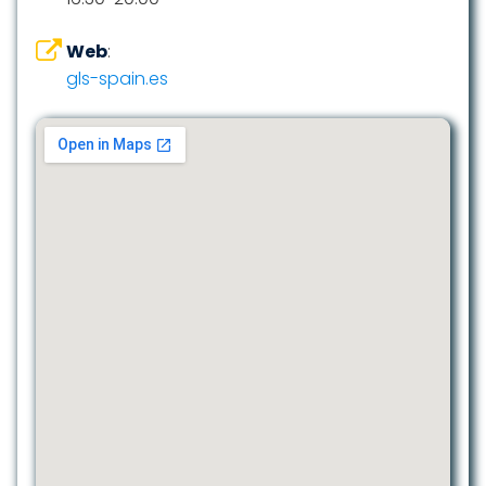
Web
:
gls-spain.es