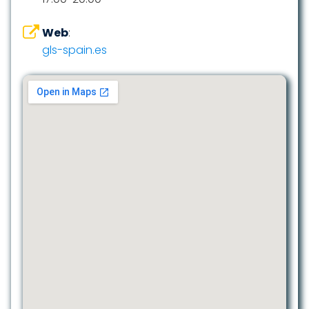
Web
:
gls-spain.es