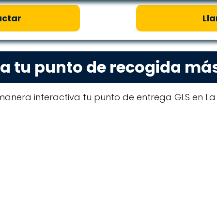
ctar
Ll
a tu punto de recogida má
anera interactiva tu punto de entrega GLS en La 