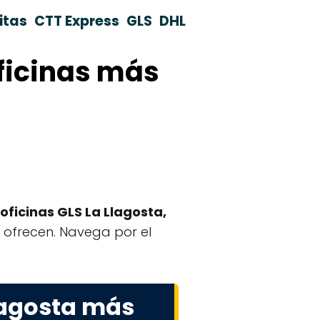
itas
CTT Express
GLS
DHL
oficinas más
oficinas GLS La Llagosta,
ue ofrecen. Navega por el
lagosta más