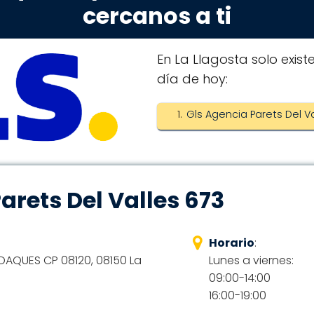
cercanos a ti
En La Llagosta solo exist
día de hoy:
Gls Agencia Parets Del Va
arets Del Valles 673
Horario
:
DAQUES CP 08120, 08150 La
Lunes a viernes:
09:00-14:00
16:00-19:00