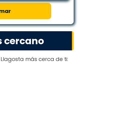
amar
s cercano
Llagosta más cerca de ti: