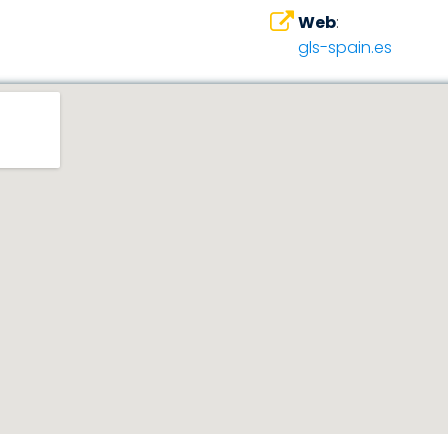
Web
:
gls-spain.es