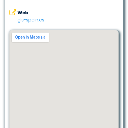
Web
:
gls-spain.es