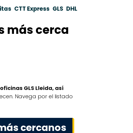
itas
CTT Express
GLS
DHL
as más cerca
oficinas GLS Lleida, así
frecen. Navega por el listado
 más cercanos