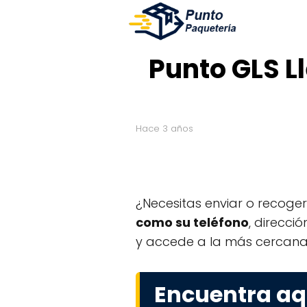
Punto GLS L
hace 3 años
¿Necesitas enviar o recoge
como su teléfono
, direcci
y accede a la más cercana 
Encuentra aq