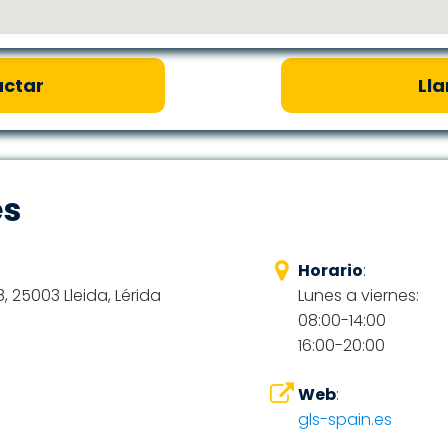
ctar
Ll
es
Horario
:
 25003 Lleida, Lérida
Lunes a viernes:
08:00-14:00
16:00-20:00
Web
:
gls-spain.es