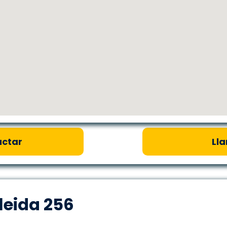
ctar
Ll
leida 256