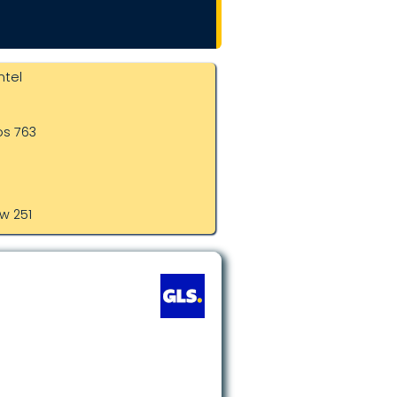
ntel
os 763
1
w 251