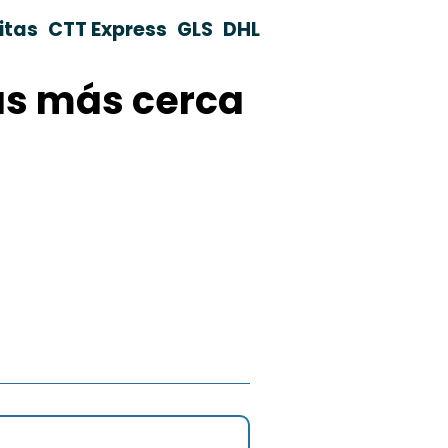
itas
CTT Express
GLS
DHL
nas más cerca