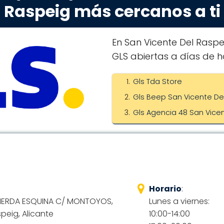
Raspeig más cercanos a ti
En San Vicente Del Raspei
GLS abiertas a días de h
Gls Tda Store
Gls Beep San Vicente De
Gls Agencia 48 San Vice
Horario
:
QUIERDA ESQUINA C/ MONTOYOS,
Lunes a viernes:
peig, Alicante
10:00-14:00