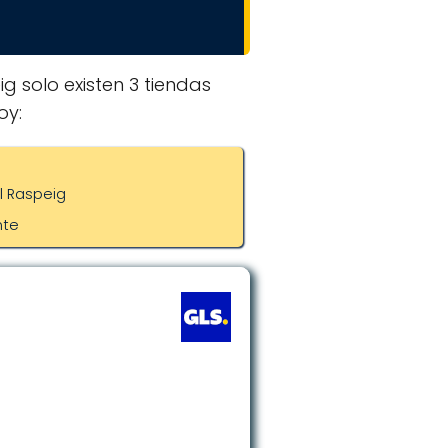
g solo existen 3 tiendas
oy:
l Raspeig
nte