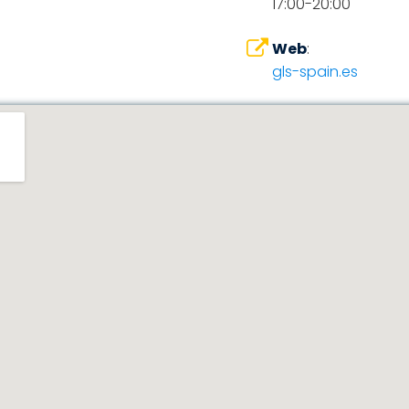
17:00-20:00
Web
:
gls-spain.es