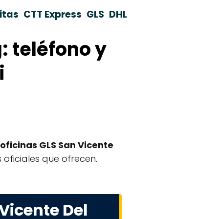
itas
CTT Express
GLS
DHL
: teléfono y
i
oficinas GLS San Vicente
s oficiales que ofrecen.
Vicente Del