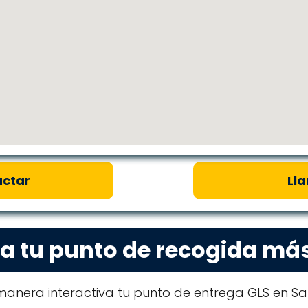
ctar
Ll
a tu punto de recogida má
anera interactiva tu punto de entrega GLS en Sa