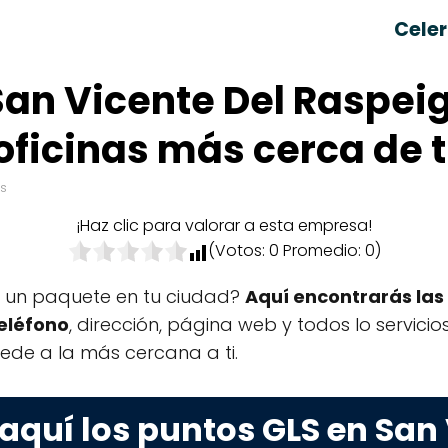
Celer
an Vicente Del Raspeig
oficinas más cerca de t
os
¡Haz clic para valorar a esta empresa!
(Votos:
0
Promedio:
0
)
r un paquete en tu ciudad?
Aquí encontrarás las 
teléfono
, dirección, página web y todos lo servicio
ede a la más cercana a ti.
aquí los puntos GLS en San 