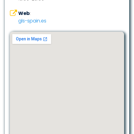
Web
:
gls-spain.es