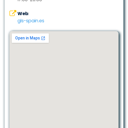
Web
:
gls-spain.es