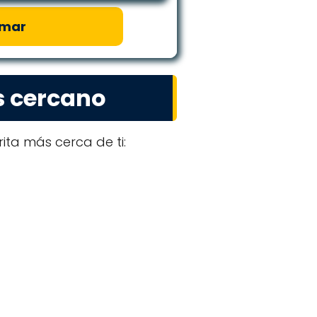
amar
s cercano
ita más cerca de ti: