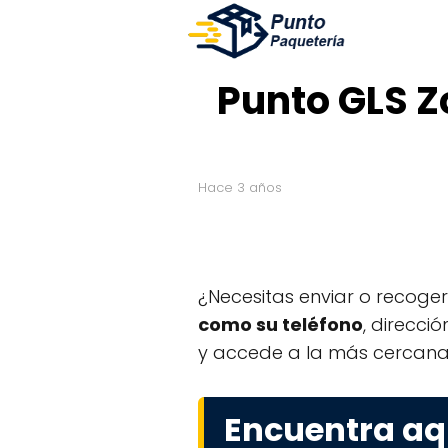
Punto GLS Z
hace 3 años
¿Necesitas enviar o recoge
como su teléfono
, direcci
y accede a la más cercana 
Encuentra aqu