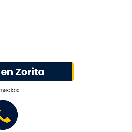
en Zorita
 medios: