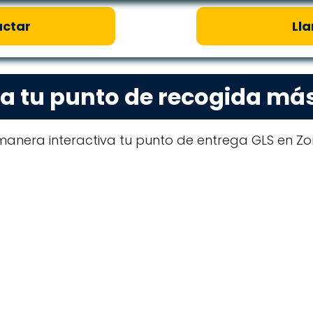
ctar
Ll
a tu punto de recogida má
anera interactiva tu punto de entrega GLS en Zor