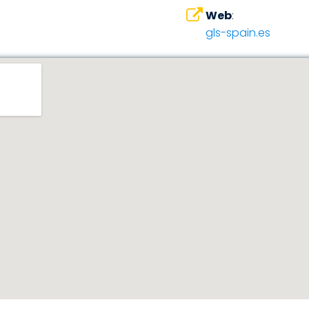
Web
:
gls-spain.es