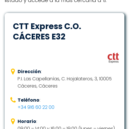
listado y accede a la más cercana a ti.
CTT Express C.O.
CÁCERES E32
Dirección
:
P.I. Las Capellanías, C. Hojalateros, 3, 10005
Cáceres, Cáceres
Teléfono
:
+34 916 60 22 00
Horario
:
09:00 – 14:00 y 16:00 – 19:00 (lunes – viernes)