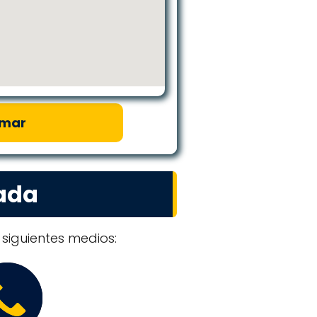
amar
ada
siguientes medios: