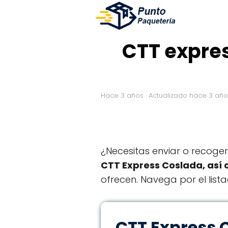
CTT expres
hace 3 años
· Actualizado hace 3 añ
¿Necesitas enviar o recog
CTT Express Coslada, así 
ofrecen. Navega por el list
CTT Express 