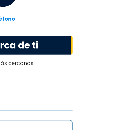
éfono
ca de ti
 más cercanas