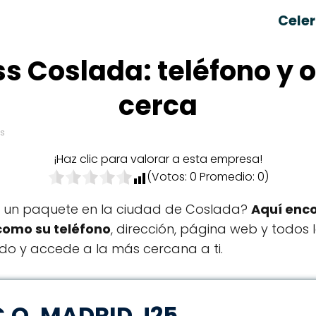
Celer
s Coslada: teléfono y 
cerca
os
¡Haz clic para valorar a esta empresa!
(Votos:
0
Promedio:
0
)
er un paquete en la ciudad de Coslada?
Aquí enco
como su teléfono
, dirección, página web y todos l
ado y accede a la más cercana a ti.
C.O. MADRID J25